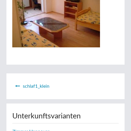
Beitragsnavigation
schlaf1_klein
Unterkunftsvarianten